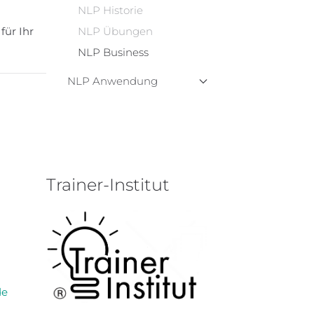
NLP Historie
für Ihr
NLP Übungen
NLP Business
NLP Anwendung
Trainer-Institut
de