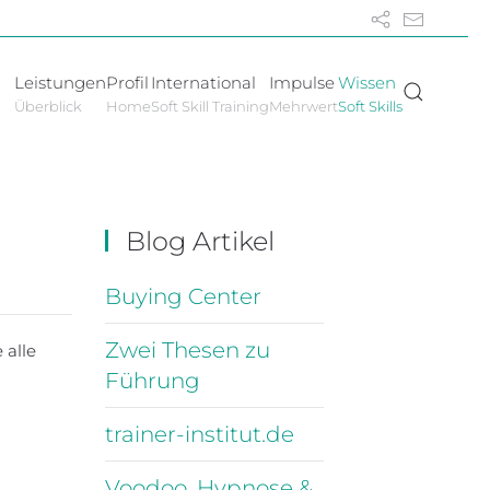
Leistungen
Profil
International
Impulse
Wissen
Überblick
Home
Soft Skill Training
Mehrwert
Soft Skills
Blog Artikel
Buying Center
Zwei Thesen zu
 alle
Führung
trainer-institut.de
Voodoo, Hypnose &