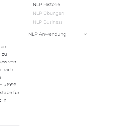
NLP Historie
NLP Übungen
NLP Business
NLP Anwendung
den
 zu
ess von
e nach
m
bis 1996
stäbe für
 in