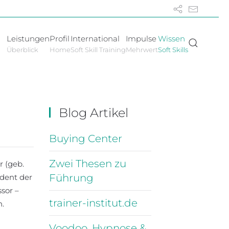
Leistungen
Profil
International
Impulse
Wissen
Überblick
Home
Soft Skill Training
Mehrwert
Soft Skills
Blog Artikel
Buying Center
Zwei Thesen zu
 (geb.
Führung
udent der
sor –
trainer-institut.de
n.
Voodoo, Hypnose &