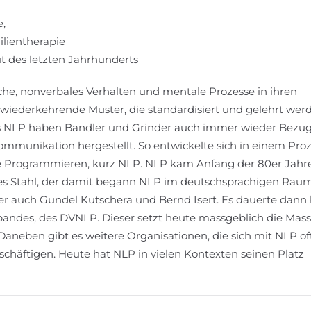
e,
ilientherapie
 des letzten Jahrhunderts
he, nonverbales Verhalten und mentale Prozesse in ihren
wiederkehrende Muster, die standardisiert und gelehrt wer
s NLP haben Bandler und Grinder auch immer wieder Bezug
munikation hergestellt. So entwickelte sich in einem Proz
he Programmieren, kurz NLP. NLP kam Anfang der 80er Jahr
ies Stahl, der damit begann NLP im deutschsprachigen Rau
r auch Gundel Kutschera und Bernd Isert. Es dauerte dann 
ndes, des DVNLP. Dieser setzt heute massgeblich die Mass
aneben gibt es weitere Organisationen, die sich mit NLP oft
äftigen. Heute hat NLP in vielen Kontexten seinen Platz