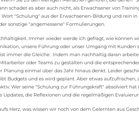
ann schadet es aber auch nicht, als Erwachsener von Trainin
 Wort "Schulung" aus der Erwachsenen-Bildung und rein in 
oder sonstige "angemessene" Formulierungen.
haltigkeit. Immer wieder werde ich gefragt, wie können w
nikation, unsere Führung oder unser Umgang mit Kunden s
 ist immer die Gleiche: Indem man nachhaltig daran arbeite
itarbeiter oder Teams zu gestalten und die entsprechende
er Planung einmal über das Jahr hinaus denkt. Leider geschie
bt Budgets und es wird geplant. Aber etwas aufzufrischen, 
ktiv. Wer seine "Schulung zur Führungskraft" absolviert hat ist
ie Updates, die Reflexionen und die regelmäßigen Evaluier
aufs Herz, was wissen wir noch von dem Gelernten aus Gesc