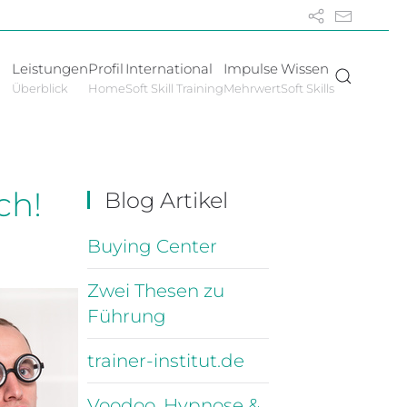
Leistungen
Profil
International
Impulse
Wissen
Überblick
Home
Soft Skill Training
Mehrwert
Soft Skills
ch!
Blog Artikel
Buying Center
Zwei Thesen zu
Führung
trainer-institut.de
Voodoo, Hypnose &