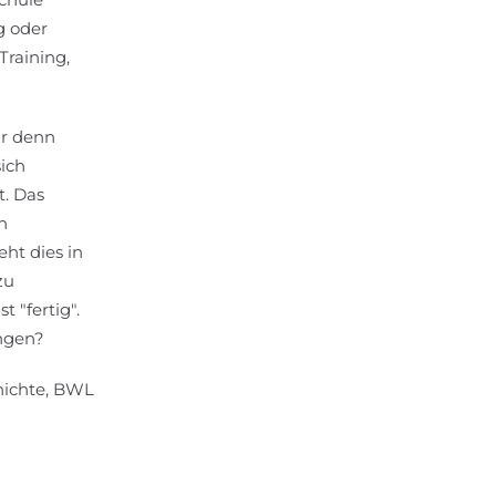
g oder
Training,
ir denn
ich
t. Das
n
ht dies in
zu
 "fertig".
ungen?
hichte, BWL