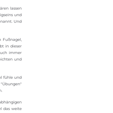
ären lassen
digseins und
enannt. Und
n Fußnagel,
bt in dieser
 auch immer
leichten und
l fühle und
e "Übungen"
n.
nabhängigen
l das weite