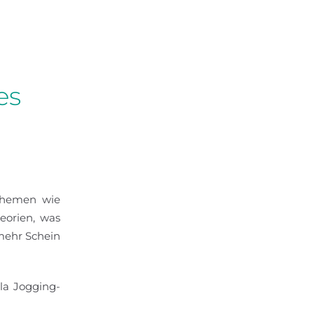
es
 Themen wie
heorien, was
 mehr Schein
la Jogging-