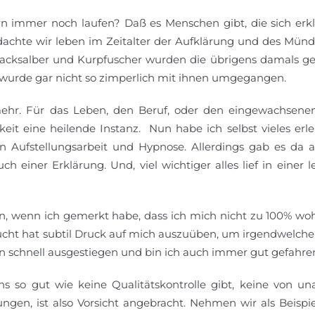
 immer noch laufen? Daß es Menschen gibt, die sich erkl
 dachte wir leben im Zeitalter der Aufklärung und des Mün
Quacksalber und Kurpfuscher wurden die übrigens damals g
wurde gar nicht so zimperlich mit ihnen umgegangen.
hr. Für das Leben, den Beruf, oder den eingewachsene
hkeit eine heilende Instanz. Nun habe ich selbst vieles erle
von Aufstellungsarbeit und Hypnose. Allerdings gab es da
 einer Erklärung. Und, viel wichtiger alles lief in einer 
, wenn ich gemerkt habe, dass ich mich nicht zu 100% woh
ucht hat subtil Druck auf mich auszuüben, um irgendwelch
n schnell ausgestiegen und bin ich auch immer gut gefahre
s so gut wie keine Qualitätskontrolle gibt, keine von u
ngen, ist also Vorsicht angebracht. Nehmen wir als Beispie