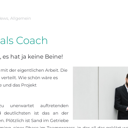
News
,
Allgemein
 als Coach
ar, es hat ja keine Beine!
 mit der eigentlichen Arbeit. Die
erteilt. Wie schön wäre es
e und das Projekt
 unerwartet auftretenden
d deutlichsten ist das an der
 Plötzlich ist Sand im Getriebe
ng, einer Phase im Teamprozess, in der all das geklärt w