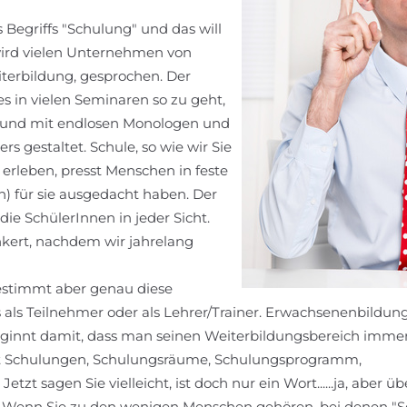
 Begriffs "Schulung" und das will
 wird vielen Unternehmen von
iterbildung, gesprochen. Der
es in vielen Seminaren so zu geht,
ig und mit endlosen Monologen und
s gestaltet. Schule, so wie wir Sie
erleben, presst Menschen in feste
n) für sie ausgedacht haben. Der
die SchülerInnen in jeder Sicht.
ankert, nachdem wir jahrelang
estimmt aber genau diese
s als Teilnehmer oder als Lehrer/Trainer. Erwachsenenbildun
 beginnt damit, dass man seinen Weiterbildungsbereich imme
bt Schulungen, Schulungsräume, Schulungsprogramm,
tzt sagen Sie vielleicht, ist doch nur ein Wort......ja, aber ü
t. Wenn Sie zu den wenigen Menschen gehören, bei denen "S