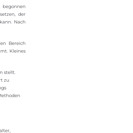
n begonnen
setzen, der
 kann. Nach
ren Bereich
mt. Kleines
stellt.
rt zu
ngs
-Methoden
lter,