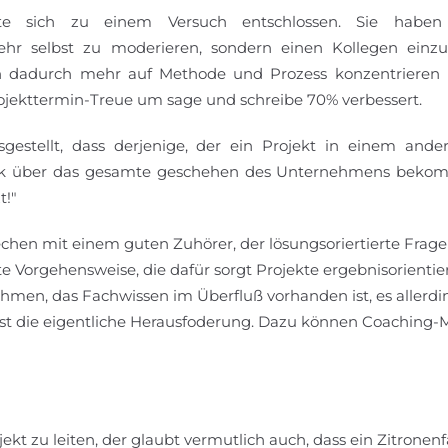
fte sich zu einem Versuch entschlossen. Sie habe
ehr selbst zu moderieren, sondern einen Kollegen einzu
ich dadurch mehr auf Methode und Prozess konzentrieren
rojekttermin-Treue um sage und schreibe 70% verbessert.
gestellt, dass derjenige, der ein Projekt in einem ande
ick über das gesamte geschehen des Unternehmens bekom
t!"
hen mit einem guten Zuhörer, der lösungsoriertierte Fragen 
te Vorgehensweise, die dafür sorgt Projekte ergebnisorientie
ehmen, das Fachwissen im Überfluß vorhanden ist, es allerdi
" ist die eigentliche Herausfoderung. Dazu können Coaching
ojekt zu leiten, der glaubt vermutlich auch, dass ein Zitronenfa