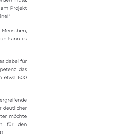
e am Projekt
ine!"
e Menschen,
Nun kann es
s dabei für
mpetenz das
on etwa 600
ergreifende
r deutlicher
eiter möchte
ch für den
t.