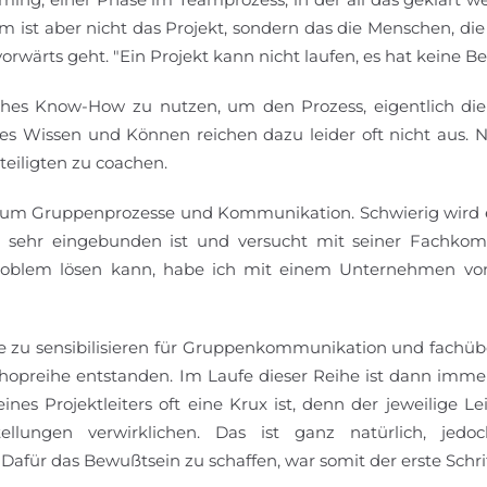
em ist aber nicht das Projekt, sondern das die Menschen, di
orwärts geht. "Ein Projekt kann nicht laufen, es hat keine Be
isches Know-How zu nutzen, um den Prozess, eigentlich di
hes Wissen und Können reichen dazu leider oft nicht aus. 
teiligten zu coachen.
um Gruppenprozesse und Kommunikation. Schwierig wird e
zu sehr eingebunden ist und versucht mit seiner Fachko
Problem lösen kann, habe ich mit einem Unternehmen v
te zu sensibilisieren für Gruppenkommunikation und fachüb
shopreihe entstanden. Im Laufe dieser Reihe ist dann imme
es Projektleiters oft eine Krux ist, denn der jeweilige L
ellungen verwirklichen. Das ist ganz natürlich, jedo
 Dafür das Bewußtsein zu schaffen, war somit der erste Schrit