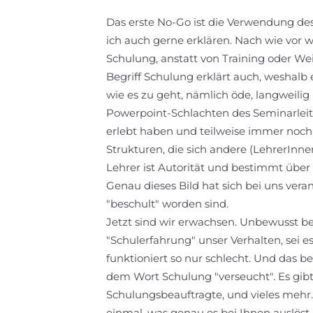
Das erste No-Go ist die Verwendung des
ich auch gerne erklären. Nach wie vor
Schulung, anstatt von Training oder We
Begriff Schulung erklärt auch, weshalb 
wie es zu geht, nämlich öde, langweil
Powerpoint-Schlachten des Seminarleiter
erlebt haben und teilweise immer noch 
Strukturen, die sich andere (LehrerInne
Lehrer ist Autorität und bestimmt über 
Genau dieses Bild hat sich bei uns ver
"beschult" worden sind.
Jetzt sind wir erwachsen. Unbewusst b
"Schulerfahrung" unser Verhalten, sei e
funktioniert so nur schlecht. Und das
dem Wort Schulung "verseucht". Es gi
Schulungsbeauftragte, und vieles mehr. Je
einmal, was genau es bei Ihnen auslös