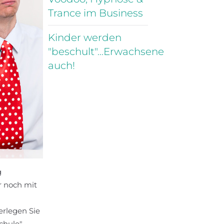
Trance im Business
Kinder werden
"beschult"...Erwachsene
auch!
g
r noch mit
berlegen Sie
chule"