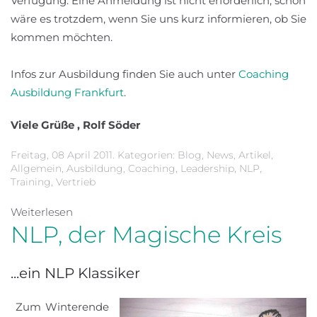
Verfügung. Eine Anmeldung ist nicht erforderlich, schön
wäre es trotzdem, wenn Sie uns kurz informieren, ob Sie
kommen möchten.
Infos zur Ausbildung finden Sie auch unter
Coaching
Ausbildung Frankfurt
.
Viele Grüße , Rolf Söder
Freitag, 08 April 2011. Kategorien:
Blog
,
News
,
Artikel
,
Allgemein
,
Ausbildung
,
Coaching
,
Leadership
,
NLP
,
Training
,
Vertrieb
Weiterlesen
NLP, der Magische Kreis
...ein NLP Klassiker
Zum Winterende