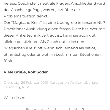
heraus, Coach stellt neutrale Fragen. Anschließend wird
der Coachee gefragt, was er jetzt über die
Problemsituation denkt.
Der “Magische Kreis” ist eine Übung, die in unserer NLP
Practitioner Ausbildung einen festen Platz hat. Wer mit
dieser Ankertechnik vertraut ist, kann sie auch gut
alleine praktizieren. Als Coach nutze ich den
“Magsichen Kreis” oft, wenn sich jemand als hilflos,
ohnmächtig oder unwohl in bestimmten Situationen
fühlt.
Viele Grüße, Rolf Söder
Dienstag, 26 Februar 2013. Kategorien:
Artikel
,
Übungen
,
Coaching
,
NLP
Weiterlesen
Erster
«
2
3
4
5
6
7